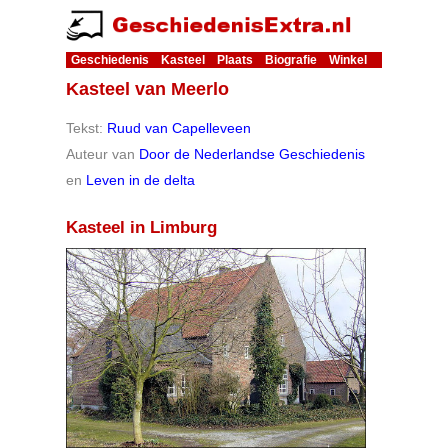
Geschiedenis
Kasteel
Plaats
Biografie
Winkel
Kasteel van Meerlo
Tekst:
Ruud van Capelleveen
Auteur van
Door de Nederlandse Geschiedenis
en
Leven in de delta
Kasteel in Limburg